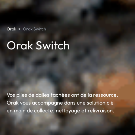
Orak
>
Orak Switch
Orak Switch
Vos piles de dalles tachées ont de la ressource.
Orak vous accompagne dans une solution clé
en main de collecte,
nettoyage
et
relivraison
.