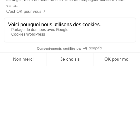
Avec Orak, vous
réduisez significativement
vos volumes de
déchets,
maîtrisez vos coûts
et engagez votre organisation
dans une
démarche durable et responsable
.
Grâce à nos solutions de
cartographie
, de
nettoyage
, de
réemploi
et de
reconditionnement
, chaque dalle trouve sa
voie de valorisation.