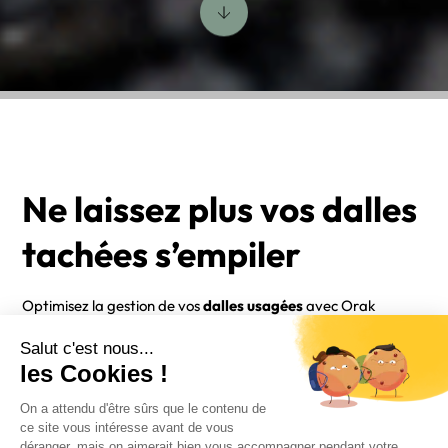
Ne laissez plus vos dalles
tachées s’empiler
Optimisez la gestion de vos
dalles usagées
avec Orak
Les dalles de
moquette tachées
ou en fin de vie s’accumulent
souvent faute de solution adaptée.
Leur évacuation représente un
coût important
et génère un
impact environnemental
non négligeable.