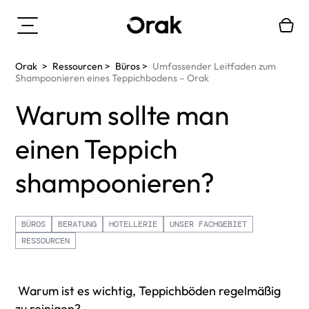
Orak
>
Ressourcen
>
Büros
>
Umfassender Leitfaden zum
Shampoonieren eines Teppichbodens – Orak
Warum sollte man
einen Teppich
shampoonieren?
BÜROS
BERATUNG
HOTELLERIE
UNSER FACHGEBIET
RESSOURCEN
Warum ist es wichtig, Teppichböden regelmäßig
zu reinigen?